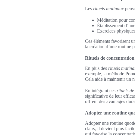
Les
rituels matinaux
peuven
Méditation pour com
Établissement d’une l
Exercices physiques 
Ces éléments favorisent un
la création d’une routine p
Rituels de concentration 
En plus des
rituels matin
exemple, la méthode Pomodo
Cela aide à maintenir un ni
En intégrant ces
rituels d
significative de leur effic
offrent des avantages dura
Adopter une routine quo
Adopter une routine quotid
clairs, il devient plus faci
qui favorise la concentrati