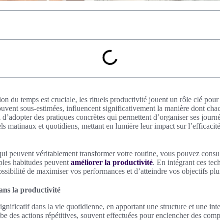
 du temps est cruciale, les rituels productivité jouent un rôle clé pour 
uvent sous-estimées, influencent significativement la manière dont chac
el d’adopter des pratiques concrètes qui permettent d’organiser ses journ
uels matinaux et quotidiens, mettant en lumière leur impact sur l’efficacit
 qui peuvent véritablement transformer votre routine, vous pouvez consul
les habitudes peuvent
améliorer la productivité
. En intégrant ces tec
ossibilité de maximiser vos performances et d’atteindre vos objectifs pl
ans la productivité
significatif dans la vie quotidienne, en apportant une structure et une int
e des actions répétitives, souvent effectuées pour enclencher des comp