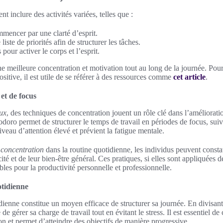
t inclure des activités variées, telles que :
mencer par une clarté d’esprit.
iste de priorités afin de structurer les tâches.
pour activer le corps et l’esprit.
e meilleure concentration et motivation tout au long de la journée. Pou
ositive, il est utile de se référer à des ressources comme
cet article
.
et de focus
aux
, des techniques de concentration jouent un rôle clé dans l’amélioratio
ro permet de structurer le temps de travail en périodes de focus, suiv
veau d’attention élevé et prévient la fatigue mentale.
e concentration
dans la routine quotidienne, les individus peuvent consta
acité et de leur bien-être général. Ces pratiques, si elles sont appliquées 
bles pour la productivité personnelle et professionnelle.
tidienne
ienne constitue un moyen efficace de structurer sa journée. En divisant
le de gérer sa charge de travail tout en évitant le stress. Il est essentiel 
on et permet d’atteindre des objectifs de manière progressive.