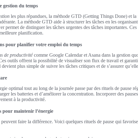
e gestion du temps
stion
les plus répandues, la méthode GTD (Getting Things Done) et la
érante. La méthode GTD aide à structurer les tâches en les organisant s
r permet de distinguer les tâches urgentes des tâches importantes. Ces s
eilleure planification.
ions pour planifier votre emploi du temps
ns de productivité
comme Google Calendar et Asana dans la gestion quot
es outils offrent la possibilité de visualiser son flux de travail et garanti
l devient plus simple de suivre les tâches critiques et de s’assurer qu’el
care
gie optimal tout au long de la journée passe par des rituels de pause r
rger les batteries et d’améliorer la concentration. Incorporer des pauses
vement à la productivité.
es pour maintenir l’énergie
peuvent faire la différence. Voici quelques rituels de pause qui favorise