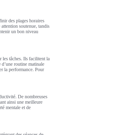
finir des plages horaires
 attention soutenue, tandis
intenir un bon niveau
es tâches. Ils facilitent la
ce d’une routine matinale
cer la performance. Pour
oductivité. De nombreuses
tant ainsi une meilleure
rté mentale et de
ntégrant des séances de