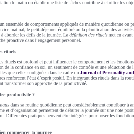
tion le matin ou établir une liste de tâches contribue à clarifier les obje
t un ensemble de comportements appliqués de manière quotidienne ou pér
rcice matinal, le petit-déjeuner équilibré ou la planification des activit
t à aborder les défis de la journée. La
définition des rituels
met en avant l
oche proactive dans l’engagement personnel.
 rituels
s rituels est profond et peut influencer le comportement et les émotio
n de la confiance en soi, un sentiment de contrôle et une réduction de l’
elles que celles soulignées dans le cadre du
Journal of Personality and
s renforcent l’état d’esprit positif. En intégrant des rituels dans la rou
t transformer son approche de la productivité.
tre productivite ?
inaux
dans sa routine quotidienne peut considérablement contribuer à amé
e et d’organisation permettent de débuter la journée sur une note posit
t. Différentes pratiques peuvent être intégrées pour poser les fondatio
ien commencer la journée