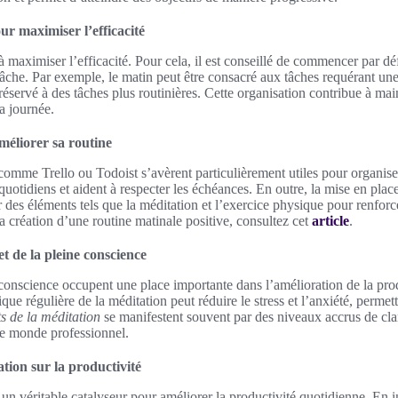
ur maximiser l’efficacité
à maximiser l’efficacité. Pour cela, il est conseillé de commencer par dé
âche. Par exemple, le matin peut être consacré aux tâches requérant une
 réservé à des tâches plus routinières. Cette organisation contribue à ma
a journée.
améliorer sa routine
comme Trello ou Todoist s’avèrent particulièrement utiles pour organiser l
 quotidiens et aident à respecter les échéances. En outre, la mise en pla
r des éléments tels que la méditation et l’exercice physique pour renfor
la création d’une routine matinale positive, consultez cet
article
.
et de la pleine conscience
 conscience occupent une place importante dans l’amélioration de la pr
ique régulière de la méditation peut réduire le stress et l’anxiété, permet
ts de la méditation
se manifestent souvent par des niveaux accrus de cla
 le monde professionnel.
ation sur la productivité
n véritable catalyseur pour améliorer la productivité quotidienne. En i