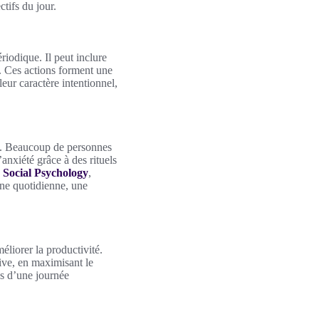
ctifs du jour.
iodique. Il peut inclure
és. Ces actions forment une
eur caractère intentionnel,
ns. Beaucoup de personnes
anxiété grâce à des rituels
 Social Psychology
,
tine quotidienne, une
liorer la productivité.
ive, en maximisant le
ns d’une journée