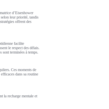
 matrice d’Eisenhower
elon leur priorité, tandis
tratégies offrent des
idienne facilite
ssent le respect des délais.
les sont terminées à temps.
éguliers. Ces moments de
 efficaces dans sa routine
nt la recharge mentale et