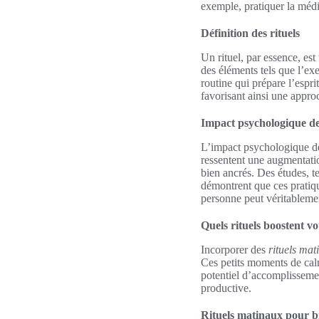
exemple, pratiquer la médita
Définition des rituels
Un rituel, par essence, es
des éléments tels que l’exe
routine qui prépare l’espri
favorisant ainsi une appr
Impact psychologique des
L’impact psychologique de
ressentent une augmentatio
bien ancrés. Des études, t
démontrent que ces pratique
personne peut véritablemen
Quels rituels boostent vo
Incorporer des
rituels mat
Ces petits moments de calm
potentiel d’accomplissemen
productive.
Rituels matinaux pour b