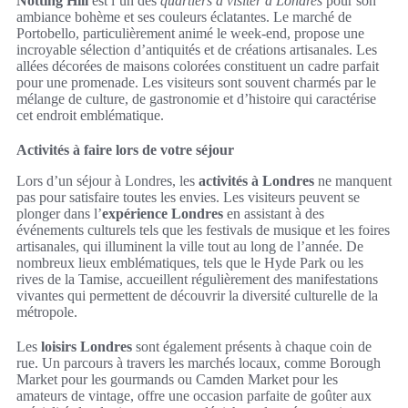
Notting Hill
est l’un des
quartiers à visiter à Londres
pour son
ambiance bohème et ses couleurs éclatantes. Le marché de
Portobello, particulièrement animé le week-end, propose une
incroyable sélection d’antiquités et de créations artisanales. Les
allées décorées de maisons colorées constituent un cadre parfait
pour une promenade. Les visiteurs sont souvent charmés par le
mélange de culture, de gastronomie et d’histoire qui caractérise
cet endroit emblématique.
Activités à faire lors de votre séjour
Lors d’un séjour à Londres, les
activités à Londres
ne manquent
pas pour satisfaire toutes les envies. Les visiteurs peuvent se
plonger dans l’
expérience Londres
en assistant à des
événements culturels tels que les festivals de musique et les foires
artisanales, qui illuminent la ville tout au long de l’année. De
nombreux lieux emblématiques, tels que le Hyde Park ou les
rives de la Tamise, accueillent régulièrement des manifestations
vivantes qui permettent de découvrir la diversité culturelle de la
métropole.
Les
loisirs Londres
sont également présents à chaque coin de
rue. Un parcours à travers les marchés locaux, comme Borough
Market pour les gourmands ou Camden Market pour les
amateurs de vintage, offre une occasion parfaite de goûter aux