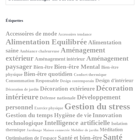
Étiquettes
Accessoires de mode
Accessoires tendance
Alimentation Equilibrée
Alimentation
Aménagement
saine
Ambiance chaleureuse
extérieur
Aménagement
Aménagement intérieur
paysager
Bien-être Mental
Bien-être
Bien-être
Bien-être quotidien
physique
Confort thermique
Design d'intérieur
Consommation Responsable
Design contemporain
Décoration
Décoration extérieure
Décoration de jardin
intérieure
Développement
Défense nationale
Gestion du stress
personnel
Exercice physique
Gestion du temps
Innovation
Hygiène de vie
Intelligence artificielle
technologique
Isolation
Méditation
thermique
Jardinage
Maison connectée
Mobilier de jardin
Santé
Santé et bien-être
Optimisation de l'espace