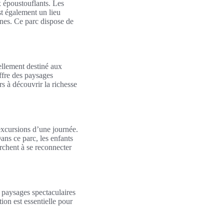
x époustouflants. Les
st également un lieu
rnes. Ce parc dispose de
iellement destiné aux
ffre des paysages
s à découvrir la richesse
excursions d’une journée.
ans ce parc, les enfants
rchent à se reconnecter
 paysages spectaculaires
ion est essentielle pour