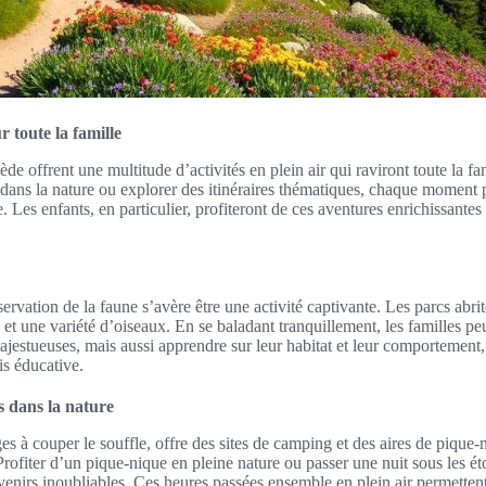
r toute la famille
e offrent une multitude d’activités en plein air qui raviront toute la fa
dans la nature ou explorer des itinéraires thématiques, chaque moment p
es enfants, en particulier, profiteront de ces aventures enrichissantes 
ervation de la faune s’avère être une activité captivante. Les parcs ab
s et une variété d’oiseaux. En se baladant tranquillement, les familles 
ajestueuses, mais aussi apprendre sur leur habitat et leur comportement,
s éducative.
 dans la nature
s à couper le souffle, offre des sites de camping et des aires de pique-
ofiter d’un pique-nique en pleine nature ou passer une nuit sous les étoi
venirs inoubliables. Ces heures passées ensemble en plein air permettent