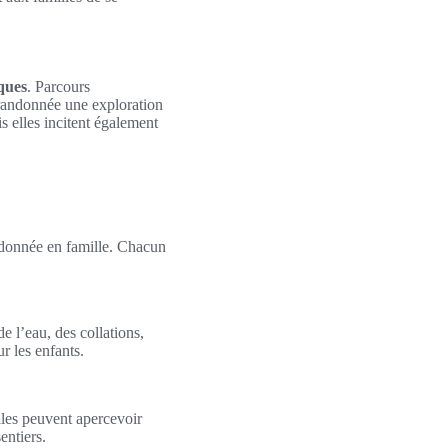
ques
. Parcours
e randonnée une exploration
s elles incitent également
ndonnée en famille. Chacun
e l’eau, des collations,
r les enfants.
lles peuvent apercevoir
entiers.