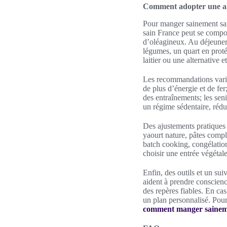
Comment adopter une ali
Pour manger sainement sans
sain France peut se compos
d’oléagineux. Au déjeuner e
légumes, un quart en proté
laitier ou une alternative et
Les recommandations varient
de plus d’énergie et de fer
des entraînements; les sen
un régime sédentaire, rédui
Des ajustements pratiques 
yaourt nature, pâtes comp
batch cooking, congélation 
choisir une entrée végétale,
Enfin, des outils et un su
aident à prendre conscien
des repères fiables. En cas
un plan personnalisé. Pour 
comment manger saineme