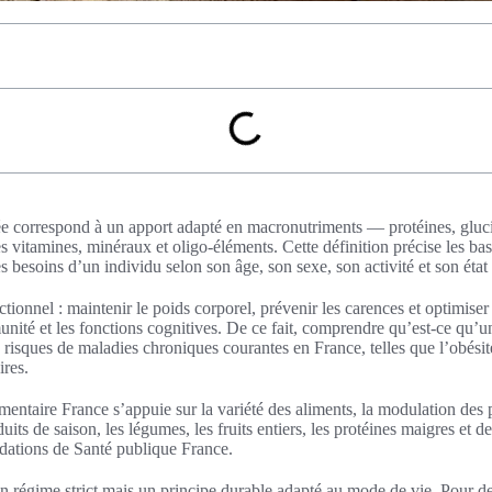
ée correspond à un apport adapté en macronutriments — protéines, gluci
vitamines, minéraux et oligo‑éléments. Cette définition précise les base
s besoins d’un individu selon son âge, son sexe, son activité et son état
ctionnel : maintenir le poids corporel, prévenir les carences et optimiser 
munité et les fonctions cognitives. De ce fait, comprendre qu’est‑ce qu’u
 risques de maladies chroniques courantes en France, telles que l’obésité
ires.
imentaire France s’appuie sur la variété des aliments, la modulation des p
oduits de saison, les légumes, les fruits entiers, les protéines maigres et 
dations de Santé publique France.
un régime strict mais un principe durable adapté au mode de vie. Pour d