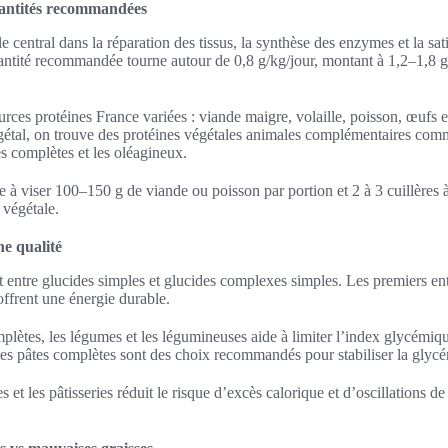
quantités recommandées
e central dans la réparation des tissus, la synthèse des enzymes et la sat
uantité recommandée tourne autour de 0,8 g/kg/jour, montant à 1,2–1,8 g/
urces protéines France variées : viande maigre, volaille, poisson, œufs et
gétal, on trouve des protéines végétales animales complémentaires comm
es complètes et les oléagineux.
e à viser 100–150 g de viande ou poisson par portion et 2 à 3 cuillères
 végétale.
ne qualité
t entre glucides simples et glucides complexes simples. Les premiers ent
ffrent une énergie durable.
omplètes, les légumes et les légumineuses aide à limiter l’index glycémiq
 les pâtes complètes sont des choix recommandés pour stabiliser la glycé
s et les pâtisseries réduit le risque d’excès calorique et d’oscillations de