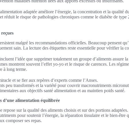
évention maladies nutrition liées aux apports excessifs ou insuffisants.
alimentation adaptée améliore l’énergie, la concentration et la qualité d
 et réduit le risque de pathologies chroniques comme le diabète de type 
 reçues
rsistent malgré les recommandations officielles. Beaucoup pensent qu’u
ement sain. La lecture des étiquettes reste essentielle pour vérifier la c
 incluent l’idée que supprimer totalement un groupe d’aliments assure la
es montrent souvent l’effet yo-yo et le risque de carences. Les régimes 
re à long terme.
iracle et se fier aux repères d’experts comme l’Anses.
ents peu transformés et la variété pour couvrir macronutriments micronut
imentaires aux objectifs santé alimentation et au maintien poids santé.
s d’une alimentation équilibrée
e repose sur la qualité des aliments choisis et sur des portions adaptées
utriments pour soutenir l’énergie, la réparation tissulaire et le bien‑être
eux composer ses repas.