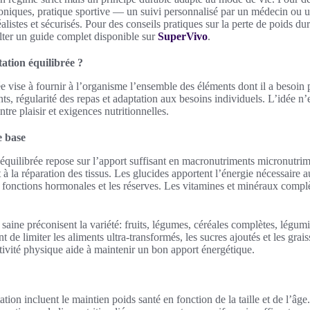
oniques, pratique sportive — un suivi personnalisé par un médecin ou un
éalistes et sécurisés. Pour des conseils pratiques sur la perte de poids dur
lter un guide complet disponible sur
SuperVivo
.
ation équilibrée ?
e vise à fournir à l’organisme l’ensemble des éléments dont il a besoin 
s, régularité des repas et adaptation aux besoins individuels. L’idée n’es
ntre plaisir et exigences nutritionnelles.
e base
 équilibrée repose sur l’apport suffisant en macronutriments micronutrim
t à la réparation des tissus. Les glucides apportent l’énergie nécessaire 
s fonctions hormonales et les réserves. Les vitamines et minéraux compl
 saine préconisent la variété: fruits, légumes, céréales complètes, légum
t de limiter les aliments ultra-transformés, les sucres ajoutés et les grai
ctivité physique aide à maintenir un bon apport énergétique.
ation incluent le maintien poids santé en fonction de la taille et de l’âg