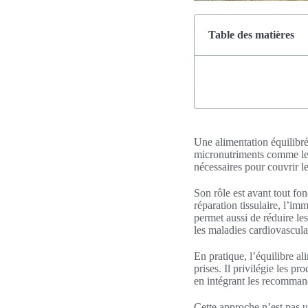
Table des matières
Une alimentation équilibr
micronutriments comme les 
nécessaires pour couvrir le
Son rôle est avant tout fon
réparation tissulaire, l’im
permet aussi de réduire les
les maladies cardiovascula
En pratique, l’équilibre al
prises. Il privilégie les pr
en intégrant les recomman
Cette approche n’est pas 