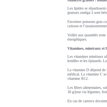
Matières grasses : bonne
Les lipides se répartissent
graisses oméga-3 sont béné
Favoriser poissons gras co
cuisson et l’assaisonnement
Veiller aux quantités reste
énergétiques.
Vitamines, minéraux et f
Les vitamines minéraux ali
lentilles et les épinards. L
La vitamine D dépend de l’
médical. La vitamine C se 
vitamine B12.
Les fibres alimentaires, sol
30 g/jour via légumes, frui
En cas de carence documen