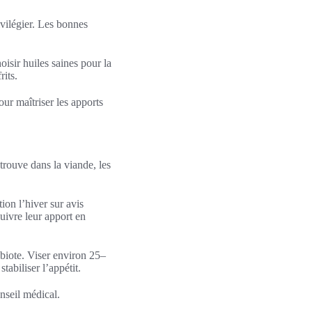
ivilégier. Les bonnes
isir huiles saines pour la
rits.
our maîtriser les apports
trouve dans la viande, les
ion l’hiver sur avis
uivre leur apport en
robiote. Viser environ 25–
tabiliser l’appétit.
nseil médical.