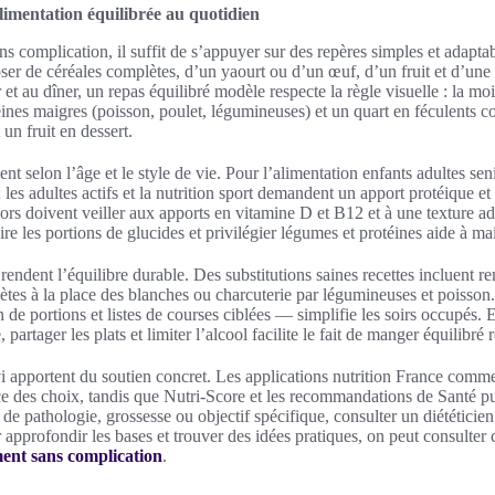
mentation équilibrée au quotidien
 complication, il suffit de s’appuyer sur des repères simples et adapta
er de céréales complètes, d’un yaourt ou d’un œuf, d’un fruit et d’une 
t au dîner, un repas équilibré modèle respecte la règle visuelle : la moit
ines maigres (poisson, poulet, légumineuses) et un quart en féculents c
 un fruit en dessert.
 selon l’âge et le style de vie. Pour l’alimentation enfants adultes seni
; les adultes actifs et la nutrition sport demandent un apport protéique et
iors doivent veiller aux apports en vitamine D et B12 et à une texture ad
re les portions de glucides et privilégier légumes et protéines aide à mai
rendent l’équilibre durable. Des substitutions saines recettes incluent r
lètes à la place des blanches ou charcuterie par légumineuses et poiss
de portions et listes de courses ciblées — simplifie les soirs occupés. E
 partager les plats et limiter l’alcool facilite le fait de manger équilibré 
ivi apportent du soutien concret. Les applications nutrition France co
ce des choix, tandis que Nutri-Score et les recommandations de Santé p
 de pathologie, grossesse ou objectif spécifique, consulter un diététicie
approfondir les bases et trouver des idées pratiques, on peut consulter cet 
nt sans complication
.