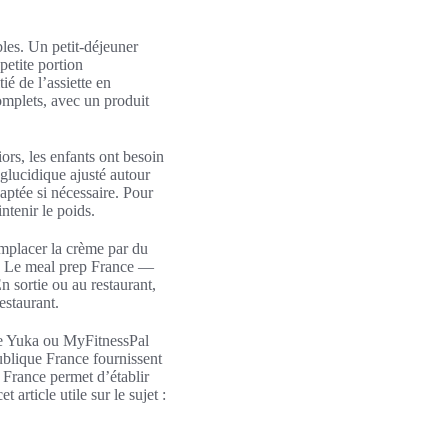
bles. Un petit-déjeuner
petite portion
ié de l’assiette en
omplets, avec un produit
ors, les enfants ont besoin
 glucidique ajusté autour
aptée si nécessaire. Pour
ntenir le poids.
emplacer la crème par du
on. Le meal prep France —
n sortie ou au restaurant,
restaurant.
mme Yuka ou MyFitnessPal
ublique France fournissent
n France permet d’établir
article utile sur le sujet :