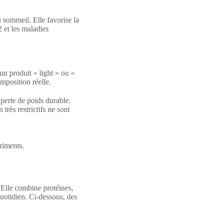
u sommeil. Elle favorise la
2 et les maladies
n produit « light » ou «
omposition réelle.
 perte de poids durable.
très restrictifs ne sont
riments.
. Elle combine protéines,
 quotidien. Ci‑dessous, des