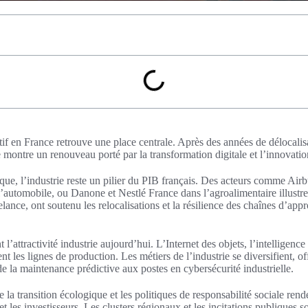
ctif en France retrouve une place centrale. Après des années de délocalis
ie montre un renouveau porté par la transformation digitale et l’innovation
e, l’industrie reste un pilier du PIB français. Des acteurs comme Airb
 l’automobile, ou Danone et Nestlé France dans l’agroalimentaire illustre
lance, ont soutenu les relocalisations et la résilience des chaînes d’ap
 l’attractivité industrie aujourd’hui. L’Internet des objets, l’intelligence a
t les lignes de production. Les métiers de l’industrie se diversifient, o
 de la maintenance prédictive aux postes en cybersécurité industrielle.
a transition écologique et les politiques de responsabilité sociale rende
 et les investisseurs. Les clusters régionaux et les incitations publiques s