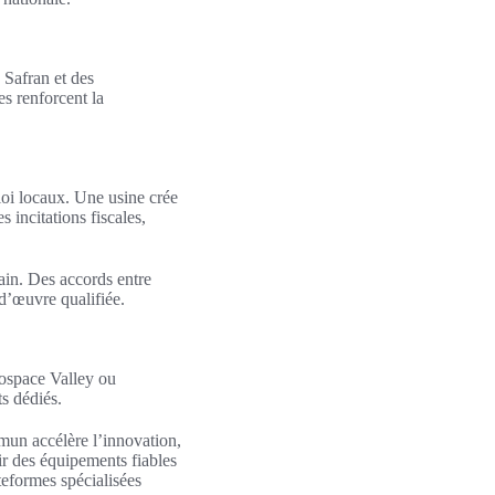
 Safran et des
es renforcent la
ploi locaux. Une usine crée
s incitations fiscales,
rain. Des accords entre
n-d’œuvre qualifiée.
rospace Valley ou
s dédiés.
mmun accélère l’innovation,
ir des équipements fiables
ateformes spécialisées