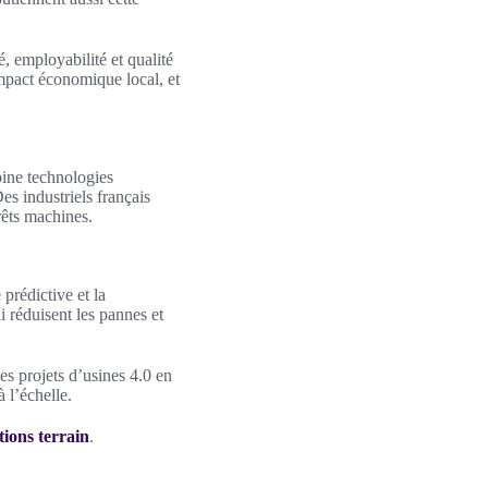
té, employabilité et qualité
impact économique local, et
mbine technologies
Des industriels français
rêts machines.
 prédictive et la
 réduisent les pannes et
Les projets d’usines 4.0 en
 l’échelle.
tions terrain
.