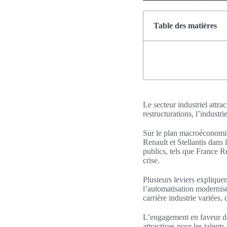
Table des matières
Le secteur industriel attra
restructurations, l’industr
Sur le plan macroéconomiqu
Renault et Stellantis dans
publics, tels que France Re
crise.
Plusieurs leviers expliquent
l’automatisation modernisen
carrière industrie variées,
L’engagement en faveur de l
attractives pour les talents