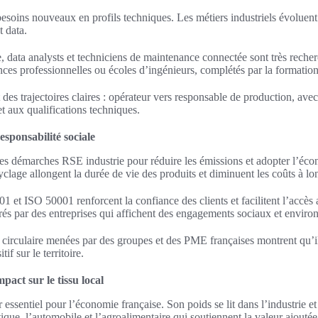
 besoins nouveaux en profils techniques. Les métiers industriels évoluen
 data.
 data analysts et techniciens de maintenance connectée sont très reche
ces professionnelles ou écoles d’ingénieurs, complétés par la formation
 des trajectoires claires : opérateur vers responsable de production, ave
 aux qualifications techniques.
esponsabilité sociale
des démarches RSE industrie pour réduire les émissions et adopter l’écon
yclage allongent la durée de vie des produits et diminuent les coûts à lo
01 et ISO 50001 renforcent la confiance des clients et facilitent l’accè
tirés par des entreprises qui affichent des engagements sociaux et envir
 circulaire menées par des groupes et des PME françaises montrent qu’il 
if sur le territoire.
act sur le tissu local
 essentiel pour l’économie française. Son poids se lit dans l’industrie 
que, l’automobile et l’agroalimentaire qui soutiennent la valeur ajoutée