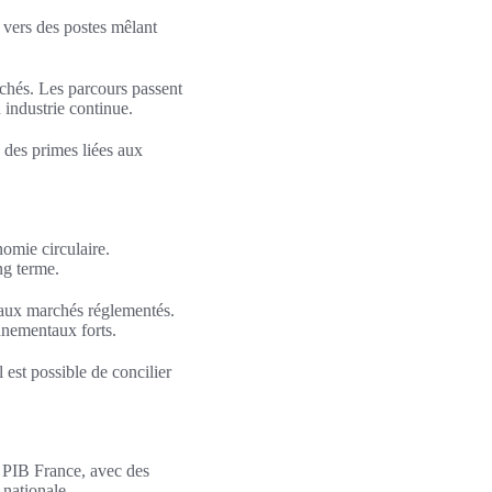
t vers des postes mêlant
rchés. Les parcours passent
 industrie continue.
c des primes liées aux
omie circulaire.
ng terme.
s aux marchés réglementés.
onnementaux forts.
est possible de concilier
et PIB France, avec des
 nationale.