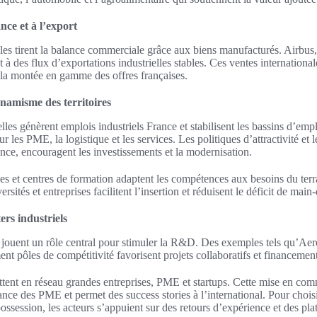
nce et à l’export
lles tirent la balance commerciale grâce aux biens manufacturés. Airbus,
à des flux d’exportations industrielles stables. Ces ventes international
t la montée en gamme des offres françaises.
namisme des territoires
elles génèrent emplois industriels France et stabilisent les bassins d’em
ur les PME, la logistique et les services. Les politiques d’attractivité et le
ce, encouragent les investissements et la modernisation.
ises et centres de formation adaptent les compétences aux besoins du ter
rsités et entreprises facilitent l’insertion et réduisent le déficit de mai
ers industriels
é jouent un rôle central pour stimuler la R&D. Des exemples tels qu’Ae
 pôles de compétitivité favorisent projets collaboratifs et financement
ettent en réseau grandes entreprises, PME et startups. Cette mise en co
sance des PME et permet des success stories à l’international. Pour chois
 possession, les acteurs s’appuient sur des retours d’expérience et des pl