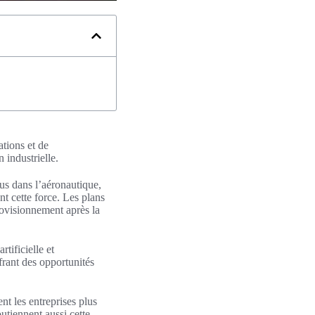
ations et de
 industrielle.
us dans l’aéronautique,
nt cette force. Les plans
provisionnement après la
rtificielle et
ffrant des opportunités
nt les entreprises plus
outiennent aussi cette