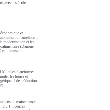
ats avec les écoles
t économique et
automatisation améliorent
la modernisation et les
groalimentaire (Danone,
et la transition
UC, et les plateformes
muler les lignes et
gétique, à des réductions
ité.
chniciens de maintenance
TS, DUT, licences