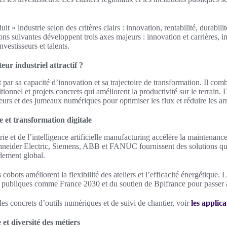
uit » industrie selon des critères clairs : innovation, rentabilité, durabili
ions suivantes développent trois axes majeurs : innovation et carrières, 
nvestisseurs et talents.
eur industriel attractif ?
t par sa capacité d’innovation et sa trajectoire de transformation. Il co
tionnel et projets concrets qui améliorent la productivité sur le terrain. 
urs et des jumeaux numériques pour optimiser les flux et réduire les ar
 et transformation digitale
ie et de l’intelligence artificielle manufacturing accélère la maintenance
chneider Electric, Siemens, ABB et FANUC fournissent des solutions qui
dement global.
 cobots améliorent la flexibilité des ateliers et l’efficacité énergétique. 
s publiques comme France 2030 et du soutien de Bpifrance pour passer à
s concrets d’outils numériques et de suivi de chantier, voir
les applica
et diversité des métiers