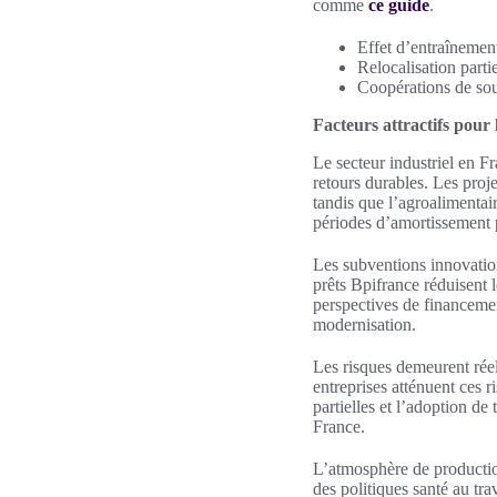
comme
ce guide
.
Effet d’entraînement
Relocalisation partie
Coopérations de sou
Facteurs attractifs pour l
Le secteur industriel en Fra
retours durables. Les proj
tandis que l’agroalimentair
périodes d’amortissement 
Les subventions innovation
prêts Bpifrance réduisent le
perspectives de financemen
modernisation.
Les risques demeurent réels
entreprises atténuent ces ri
partielles et l’adoption de
France.
L’atmosphère de production
des politiques santé au tr