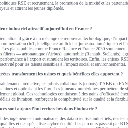
politiques RSE et recrutement, la promotion de la mixité et les partenari
yeur et attirent les jeunes diplômés.
teur industriel attractif aujourd’hui en France ?
vient attractif grâce à un mélange de renouveau technologique, d’impac
numérisation (IoT, intelligence artificielle, jumeaux numériques) et l’
ité. Les plans publics comme France Relance et France 2030 soutiennent 
es filières — aéronautique (Airbus), automobile (Renault, Stellantis), a
performance à l’export et stimulent les territoires. Enfin, les enjeux RSE 
ractivité pour les talents sensibles à l’impact social et environnemental.
rètes transforment les usines et quels bénéfices elles apportent ?
maintenance prédictive, les robots collaboratifs (cobots) d’ABB ou FAN
machines et optimisent les flux. Les jumeaux numériques permettent de si
dement global. Ces technologies conduisent à des gains d’efficacité éner
délais de livraison, renforçant la compétitivité sur la qualité et la flexibil
nces sont aujourd’hui recherchés dans l’industrie ?
t des ingénieurs en automatisme, des data scientists industriels, des te
qualifiés et des spécialistes cybersécurité. Les parcours passent par B