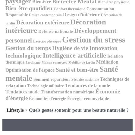
paysager
Bien-être Mental
Bien-être
Bien-être physique
Bien-être quotidien
Consommation
Confort thermique
Design d'intérieur
Responsable
Design contemporain
Décoration de
Décoration
Décoration extérieure
jardin
intérieure
Développement
Défense nationale
Gestion du stress
personnel
Exercice physique
Gestion du temps
Innovation
Hygiène de vie
Intelligence artificielle
technologique
Isolation
Méditation
thermique
Jardinage
Maison connectée
Mobilier de jardin
Santé
Santé et bien-être
Optimisation de l'espace
mentale
Techniques de
Sommeil réparateur
Sécurité nationale
relaxation
Tendances de la mode
Technologie militaire
Économie
Tendances mode
Transformation numérique
d'énergie
Économies d'énergie
Énergie renouvelable
Lifestyle
>
Quels gestes soutenir pour une beaute naturelle ?