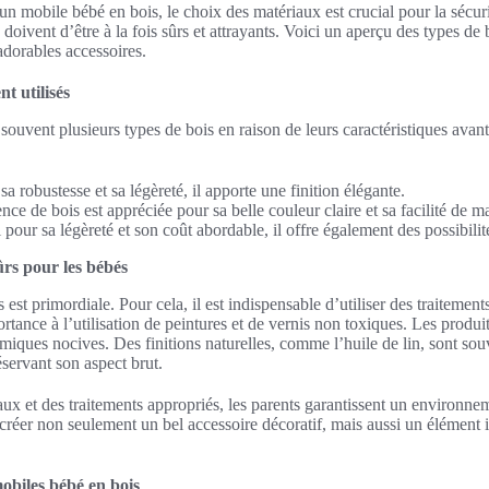
 un mobile bébé en bois, le choix des matériaux est crucial pour la sécuri
doivent d’être à la fois sûrs et attrayants. Voici un aperçu des types de
adorables accessoires.
t utilisés
 souvent plusieurs types de bois en raison de leurs caractéristiques ava
a robustesse et sa légèreté, il apporte une finition élégante.
nce de bois est appréciée pour sa belle couleur claire et sa facilité de m
pour sa légèreté et son coût abordable, il offre également des possibilit
ûrs pour les bébés
 est primordiale. Pour cela, il est indispensable d’utiliser des traitement
tance à l’utilisation de peintures et de vernis non toxiques. Les produit
iques nocives. Des finitions naturelles, comme l’huile de lin, sont souv
éservant son aspect brut.
ux et des traitements appropriés, les parents garantissent un environne
créer non seulement un bel accessoire décoratif, mais aussi un élément 
mobiles bébé en bois