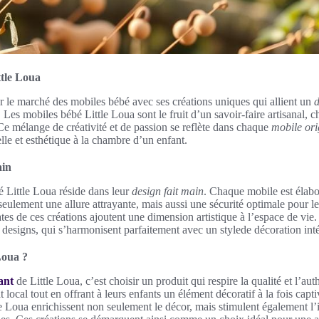
ttle Loua
ur le marché des mobiles bébé avec ses créations uniques qui allient un
d
Les mobiles bébé Little Loua sont le fruit d’un savoir-faire artisanal, 
 Ce mélange de créativité et de passion se reflète dans chaque
mobile ori
lle et esthétique à la chambre d’un enfant.
ain
 Little Loua réside dans leur
design fait main
. Chaque mobile est élab
seulement une allure attrayante, mais aussi une sécurité optimale pour le
ates de ces créations ajoutent une dimension artistique à l’espace de vie
s designs, qui s’harmonisent parfaitement avec un stylede décoration int
Loua ?
ant
de Little Loua, c’est choisir un produit qui respire la qualité et l’aut
at local tout en offrant à leurs enfants un élément décoratif à la fois capt
e Loua enrichissent non seulement le décor, mais stimulent également l