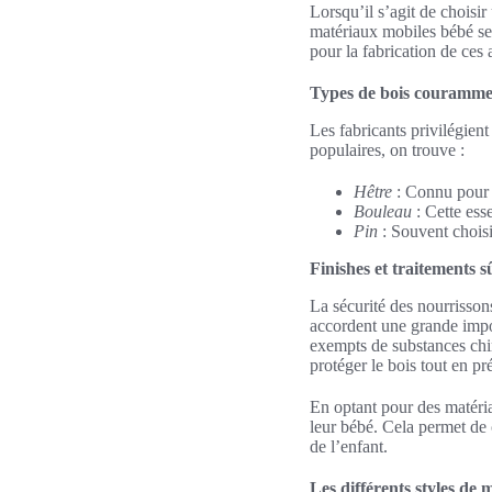
Lorsqu’il s’agit de choisir
matériaux mobiles bébé se 
pour la fabrication de ces 
Types de bois courammen
Les fabricants privilégient
populaires, on trouve :
Hêtre
: Connu pour s
Bouleau
: Cette esse
Pin
: Souvent choisi 
Finishes et traitements s
La sécurité des nourrissons
accordent une grande impor
exempts de substances chim
protéger le bois tout en pr
En optant pour des matéria
leur bébé. Cela permet de 
de l’enfant.
Les différents styles de 