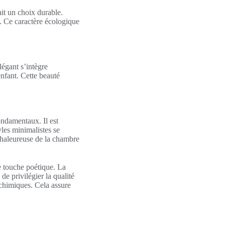
it un choix durable.
e. Ce caractère écologique
légant s’intègre
nfant. Cette beauté
ondamentaux. Il est
yles minimalistes se
 chaleureuse de la chambre
e touche poétique. La
de privilégier la qualité
 chimiques. Cela assure