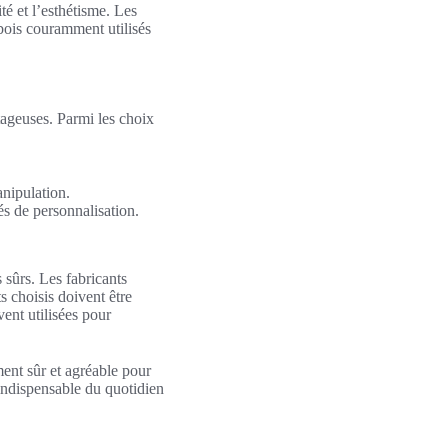
té et l’esthétisme. Les
 bois couramment utilisés
ntageuses. Parmi les choix
anipulation.
és de personnalisation.
s sûrs. Les fabricants
s choisis doivent être
ent utilisées pour
ment sûr et agréable pour
indispensable du quotidien