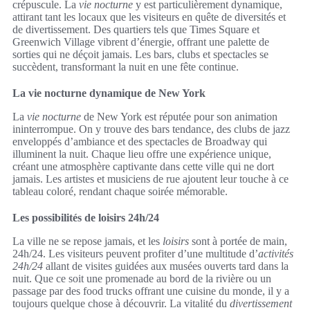
crépuscule. La
vie nocturne
y est particulièrement dynamique,
attirant tant les locaux que les visiteurs en quête de diversités et
de divertissement. Des quartiers tels que Times Square et
Greenwich Village vibrent d’énergie, offrant une palette de
sorties qui ne déçoit jamais. Les bars, clubs et spectacles se
succèdent, transformant la nuit en une fête continue.
La vie nocturne dynamique de New York
La
vie nocturne
de New York est réputée pour son animation
ininterrompue. On y trouve des bars tendance, des clubs de jazz
enveloppés d’ambiance et des spectacles de Broadway qui
illuminent la nuit. Chaque lieu offre une expérience unique,
créant une atmosphère captivante dans cette ville qui ne dort
jamais. Les artistes et musiciens de rue ajoutent leur touche à ce
tableau coloré, rendant chaque soirée mémorable.
Les possibilités de loisirs 24h/24
La ville ne se repose jamais, et les
loisirs
sont à portée de main,
24h/24. Les visiteurs peuvent profiter d’une multitude d’
activités
24h/24
allant de visites guidées aux musées ouverts tard dans la
nuit. Que ce soit une promenade au bord de la rivière ou un
passage par des food trucks offrant une cuisine du monde, il y a
toujours quelque chose à découvrir. La vitalité du
divertissement