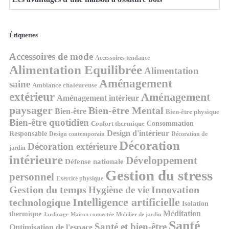
Étiquettes
Accessoires de mode
Accessoires tendance
Alimentation Equilibrée
Alimentation
Aménagement
saine
Ambiance chaleureuse
extérieur
Aménagement
Aménagement intérieur
paysager
Bien-être Mental
Bien-être
Bien-être physique
Bien-être quotidien
Consommation
Confort thermique
Design d'intérieur
Responsable
Design contemporain
Décoration de
Décoration
Décoration extérieure
jardin
intérieure
Développement
Défense nationale
Gestion du stress
personnel
Exercice physique
Gestion du temps
Innovation
Hygiène de vie
Intelligence artificielle
technologique
Isolation
Méditation
thermique
Jardinage
Maison connectée
Mobilier de jardin
Santé
Santé et bien-être
Optimisation de l'espace