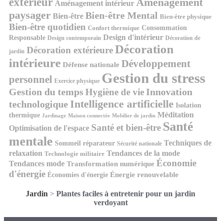
extérieur
Aménagement
Aménagement intérieur
paysager
Bien-être Mental
Bien-être
Bien-être physique
Bien-être quotidien
Consommation
Confort thermique
Design d'intérieur
Responsable
Design contemporain
Décoration de
Décoration
Décoration extérieure
jardin
intérieure
Développement
Défense nationale
Gestion du stress
personnel
Exercice physique
Gestion du temps
Innovation
Hygiène de vie
Intelligence artificielle
technologique
Isolation
Méditation
thermique
Jardinage
Maison connectée
Mobilier de jardin
Santé
Santé et bien-être
Optimisation de l'espace
mentale
Techniques de
Sommeil réparateur
Sécurité nationale
relaxation
Tendances de la mode
Technologie militaire
Économie
Tendances mode
Transformation numérique
d'énergie
Économies d'énergie
Énergie renouvelable
Jardin
>
Plantes faciles à entretenir pour un jardin
verdoyant