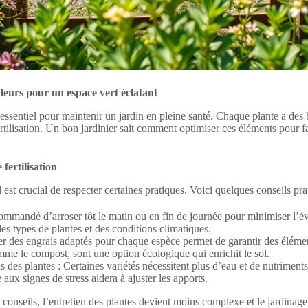
fleurs pour un espace vert éclatant
t essentiel pour maintenir un jardin en pleine santé. Chaque plante a des
rtilisation. Un bon jardinier sait comment optimiser ces éléments pour fa
fertilisation
l est crucial de respecter certaines pratiques. Voici quelques conseils pra
ecommandé d’arroser tôt le matin ou en fin de journée pour minimiser l’
s types de plantes et des conditions climatiques.
ser des engrais adaptés pour chaque espèce permet de garantir des élément
mme le compost, sont une option écologique qui enrichit le sol.
ns des plantes : Certaines variétés nécessitent plus d’eau et de nutriment
e aux signes de stress aidera à ajuster les apports.
conseils, l’entretien des plantes devient moins complexe et le jardinage 