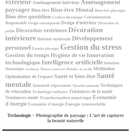
extérieur
Aménagement
Aménagement intérieur
paysager
Bien-être Mental
Bien-être
Bien-être physique
Bien-être quotidien
Consommation
Confort thermique
Design d'intérieur
Responsable
Design contemporain
Décoration de
Décoration
Décoration extérieure
jardin
intérieure
Développement
Défense nationale
Gestion du stress
personnel
Exercice physique
Gestion du temps
Innovation
Hygiène de vie
Intelligence artificielle
technologique
Isolation
Méditation
thermique
Jardinage
Maison connectée
Mobilier de jardin
Santé
Santé et bien-être
Optimisation de l'espace
mentale
Techniques
Sommeil réparateur
Sécurité nationale
de relaxation
Tendances de la mode
Technologie militaire
Économie
Tendances mode
Transformation numérique
d'énergie
Économies d'énergie
Énergie renouvelable
Technologie
>
Photographie de paysage : L’art de capturer
la beauté naturelle