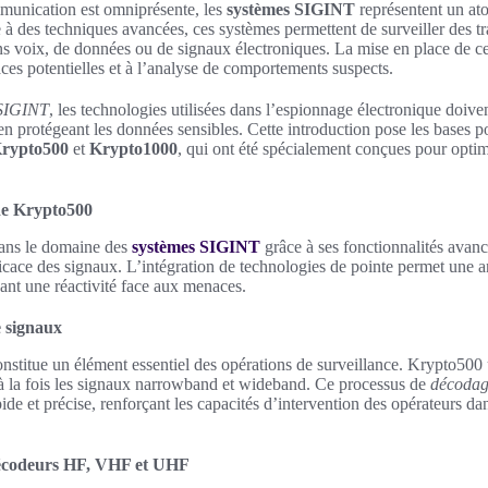
unication est omniprésente, les
systèmes SIGINT
représentent un ato
 à des techniques avancées, ces systèmes permettent de surveiller des tr
 voix, de données ou de signaux électroniques. La mise en place de ces 
es potentielles et à l’analyse de comportements suspects.
SIGINT
, les technologies utilisées dans l’espionnage électronique doive
en protégeant les données sensibles. Cette introduction pose les bases p
rypto500
et
Krypto1000
, qui ont été spécialement conçues pour optimi
 de Krypto500
ans le domaine des
systèmes SIGINT
grâce à ses fonctionnalités avanc
icace des signaux. L’intégration de technologies de pointe permet une 
ant une réactivité face aux menaces.
e signaux
nstitue un élément essentiel des opérations de surveillance. Krypto500 
 à la fois les signaux narrowband et wideband. Ce processus de
décodag
pide et précise, renforçant les capacités d’intervention des opérateurs 
 décodeurs HF, VHF et UHF