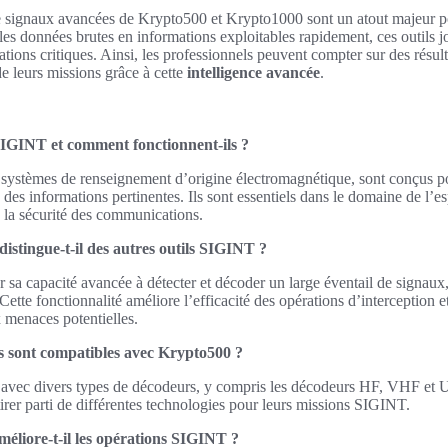
e signaux avancées de Krypto500 et Krypto1000 sont un atout majeur p
s données brutes en informations exploitables rapidement, ces outils jo
uations critiques. Ainsi, les professionnels peuvent compter sur des résulta
 de leurs missions grâce à cette
intelligence avancée
.
SIGINT et comment fonctionnent-ils ?
ystèmes de renseignement d’origine électromagnétique, sont conçus pou
 des informations pertinentes. Ils sont essentiels dans le domaine de l’e
s la sécurité des communications.
stingue-t-il des autres outils SIGINT ?
 sa capacité avancée à détecter et décoder un large éventail de signaux
tte fonctionnalité améliore l’efficacité des opérations d’interception et
 menaces potentielles.
s sont compatibles avec Krypto500 ?
avec divers types de décodeurs, y compris les décodeurs HF, VHF et UH
irer parti de différentes technologies pour leurs missions SIGINT.
liore-t-il les opérations SIGINT ?