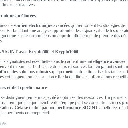
 fluides et réactives.
tronique améliorées
ures de
soutien électronique
avancées qui renforcent les stratégies de
s. En facilitant une analyse approfondie des signaux, il aide les opéra
gnétique. Cette compréhension approfondie permet de prendre des décisi
s.
ns SIGINT avec Krypto500 et Krypto1000
ns signalistes est essentielle dans le cadre d’une
intelligence avancée
.
uvent maximiser l’efficacité de leurs ressources tout en garantissant u
frent des solutions robustes qui permettent de rationaliser les tâches cri
s coûts opérationnels sans sacrifier la qualité des informations recueilli
ces et de la performance
 distinguent par leur capacité à optimiser les ressources. En permettan
assurent que chaque membre de l’équipe peut se concentrer sur ses prio
érations. Cela se traduit par une
performance SIGINT
améliorée, où ch
hts pertinents en temps réel.
ncée