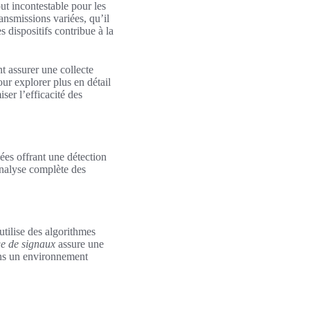
ut incontestable pour les
ansmissions variées, qu’il
dispositifs contribue à la
nt assurer une collecte
our explorer plus en détail
ser l’efficacité des
ées offrant une détection
analyse complète des
utilise des algorithmes
e de signaux
assure une
dans un environnement