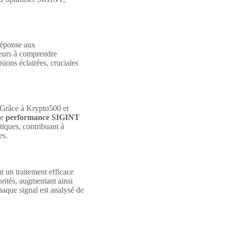
 réponse aux
teurs à comprendre
ons éclairées, cruciales
 Grâce à Krypto500 et
ne
performance SIGINT
tiques, contribuant à
es.
t un traitement efficace
rités, augmentant ainsi
aque signal est analysé de