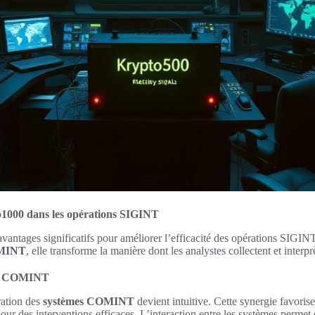
o1000 dans les opérations SIGINT
antages significatifs pour améliorer l’efficacité des opérations SIGINT
OMINT
, elle transforme la manière dont les analystes collectent et interp
mes COMINT
ration des
systèmes COMINT
devient intuitive. Cette synergie favoris
 pour des interventions efficaces. L’interaction entre les systèmes perme