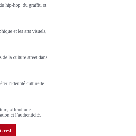
u hip-hop, du graffiti et
ique et les arts visuels,
e la culture street dans
.
ter l’identité culturelle
ture, offrant une
ion et l’authenticité.
terest