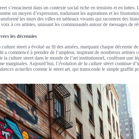
treet s’enracinent dans un contexte social riche en tensions et en luttes. L
 comme un moyen d’expression, traduisant les aspirations et les frustrati
transformé les murs des villes en tableaux vivants qui racontent des hist
e voix à ces artistes, unissant les communautés autour de messages de r
avers les décennies
 culture street a évolué au fil des années, marquant chaque décennie d
fiti a commencé à prendre de l’ampleur, inspirant de nombreux artistes
e la culture street dans le monde de l’art institutionnel, conférant une lé
me marginales. Aujourd’hui, l’
évolution de la culture street
continue d’in
ndances actuelles
comme le street art, qui transcende le simple graffiti 