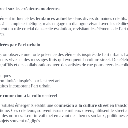
treet sur les créateurs modernes
dément influencé les
tendances actuelles
dans divers domaines créatif
 à la simple esthétique, mais engage un dialogue vivant avec les réalit
ent un rôle crucial dans cette évolution, revisitant les éléments de l’art 
es.
irées par l’art urbain
on observe une forte présence des éléments inspirés de l’art urbain. L
eurs vives et des messages forts qui évoquent la culture street. De célè
affitis et des collaborations avec des artistes de rue pour créer des col
hiques
n limitée inspirés par le street art
ires incorporant l’art urbain
r connexion à la culture street
artistes émergents établit une
connexion à la culture street
en transfo
stique. Ces créateurs, souvent issus de milieux divers, utilisent le street
on des normes. Leur travail met en avant des thèmes sociaux, politiques
 sujets souvent négligés.