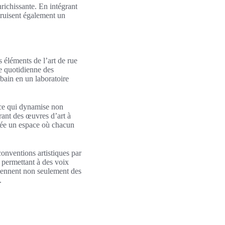
nrichissante. En intégrant
struisent également un
s éléments de l’art de rue
e quotidienne des
rbain en un laboratoire
 ce qui dynamise non
rant des œuvres d’art à
crée un espace où chacun
conventions artistiques par
 permettant à des voix
eviennent non seulement des
.