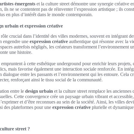
artistes émergents
et la culture street démontre une synergie créative e
n, ils ne se contentent pas de réinventer l’expression artistique ; ils con
lus en plus d’intérêt dans le monde contemporain.
n urbain et expression créative
rôle crucial dans l’identité des villes modernes, souvent en intégrant de
sion engendre une
expression créative
authentique qui résonne avec la vi
 espaces autrefois négligés, les créateurs transforment l’environnement u
nte une histoire.
 empruntent à cette esthétique underground pour enrichir leurs projets,
ics, mais favorise également une interaction sociale renforcée. En intég
 un dialogue entre les passants et l’environnement qui les entoure. Cela 
necter, renforçant ainsi le tissu social de la communauté.
ation entre le
design urbain
et la culture street remplace les anciennes 
uelles. Cette convergence crée un paysage urbain vibrant et accessible,
’exprimer et d’être reconnues au sein de la société. Ainsi, les villes d
ssi des plateformes pour une
expression créative
plurielle et dynamique
 culture street ?