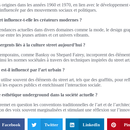
es origines dans les années 1960 et 1970, en lien avec le développement d
nfluencée par des mouvements sociaux et politiques.
t influence-t-elle les créateurs modernes ?
 tendances actuelles dans divers domaines comme la mode, le design graph
 entre les jeunes artistes et cet univers vibrants.
mergents liés à la culture street aujourd’hui ?
emporains, comme Banksy ou Shepard Fairey, incorporent des éléments d
insi les normes sociétales à travers des techniques inspirées du street art
est-il influencé par l’art urbain ?
ilise souvent des éléments du street art, tels que des graffitis, pour reflé
i les espaces publics et enrichissant l’interaction sociale.
e esthétique underground dans la société actuelle ?
met en question les conventions traditionnelles de l’art et de l’architec
n des voix souvent marginalisées et stimulant une réflexion sur l’innovat
Facebook
Twitter
LinkedIn
Pin