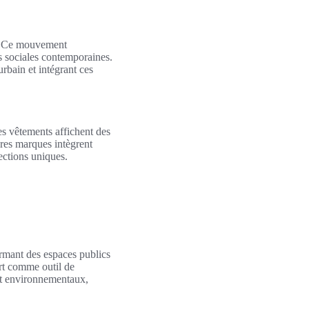
s. Ce mouvement
és sociales contemporaines.
urbain et intégrant ces
es vêtements affichent des
bres marques intègrent
lections uniques.
rmant des espaces publics
 art comme outil de
 et environnementaux,