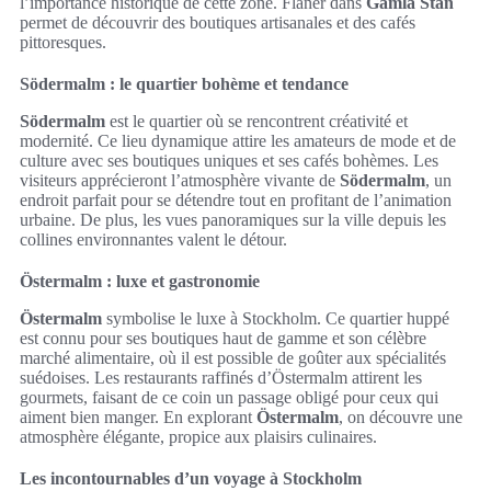
l’importance historique de cette zone. Flâner dans
Gamla Stan
permet de découvrir des boutiques artisanales et des cafés
pittoresques.
Södermalm : le quartier bohème et tendance
Södermalm
est le quartier où se rencontrent créativité et
modernité. Ce lieu dynamique attire les amateurs de mode et de
culture avec ses boutiques uniques et ses cafés bohèmes. Les
visiteurs apprécieront l’atmosphère vivante de
Södermalm
, un
endroit parfait pour se détendre tout en profitant de l’animation
urbaine. De plus, les vues panoramiques sur la ville depuis les
collines environnantes valent le détour.
Östermalm : luxe et gastronomie
Östermalm
symbolise le luxe à Stockholm. Ce quartier huppé
est connu pour ses boutiques haut de gamme et son célèbre
marché alimentaire, où il est possible de goûter aux spécialités
suédoises. Les restaurants raffinés d’Östermalm attirent les
gourmets, faisant de ce coin un passage obligé pour ceux qui
aiment bien manger. En explorant
Östermalm
, on découvre une
atmosphère élégante, propice aux plaisirs culinaires.
Les incontournables d’un voyage à Stockholm