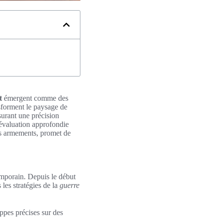
t
émergent comme des
nsforment le paysage de
surant une précision
évaluation approfondie
urs armements, promet de
emporain. Depuis le début
 les stratégies de la
guerre
ppes précises sur des