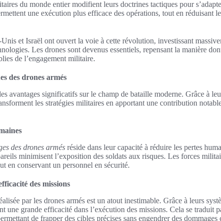
itaires du monde entier modifient leurs doctrines tactiques pour s’adapter
rmettent une exécution plus efficace des opérations, tout en réduisant le
nis et Israël ont ouvert la voie à cette révolution, investissant massiv
ologies. Les drones sont devenus essentiels, repensant la manière dont 
ablies de l’engagement militaire.
ues des drones armés
es avantages significatifs sur le champ de bataille moderne. Grâce à leu
ansforment les stratégies militaires en apportant une contribution notable 
umaines
ges des drones armés
réside dans leur capacité à réduire les pertes hum
areils minimisent l’exposition des soldats aux risques. Les forces milit
ut en conservant un personnel en sécurité.
efficacité des missions
éalisée par les drones armés est un atout inestimable. Grâce à leurs sys
ent une grande efficacité dans l’exécution des missions. Cela se traduit 
 permettant de frapper des cibles précises sans engendrer des dommages 