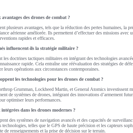
ux avantages des drones de combat ?
nt plusieurs avantages, tels que la réduction des pertes humaines, la pré
lance aérienne améliorée. Ils permettent d’effectuer des missions avec 
terventions rapides et efficaces.
influencent-ils la stratégie militaire ?
 les doctrines tactiques militaires en intégrant des technologies avancé
onnaissance rapide. Cela entraîne une réévaluation des stratégies de défe
er leurs opérations aux circonstances contemporaines.
loppent les technologies pour les drones de combat ?
rthrop Grumman, Lockheed Martin, et General Atomics investissent m
ent de systèmes de drones, intégrant des innovations d’armement futuris
 pour optimiser leurs performances.
t intégrées dans les drones modernes ?
ent des systèmes de navigation avancés et des capacités de surveillance
s technologies, telles que le GPS de haute précision et les capteurs soph
e de renseignements et la prise de décision sur le terrain.