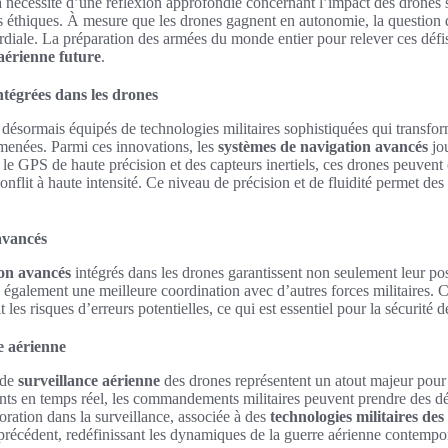
 nécessité d’une réflexion approfondie concernant l’impact des drones sur
s éthiques. À mesure que les drones gagnent en autonomie, la question de
diale. La préparation des armées du monde entier pour relever ces défis
aérienne future
.
ntégrées dans les drones
ésormais équipés de technologies militaires sophistiquées qui transfor
 menées. Parmi ces innovations, les
systèmes de navigation avancés
jou
e GPS de haute précision et des capteurs inertiels, ces drones peuvent 
flit à haute intensité. Ce niveau de précision et de fluidité permet des 
avancés
ion avancés
intégrés dans les drones garantissent non seulement leur po
 également une meilleure coordination avec d’autres forces militaires. C
it les risques d’erreurs potentielles, ce qui est essentiel pour la sécurité 
e aérienne
 de
surveillance aérienne
des drones représentent un atout majeur pour 
nts en temps réel, les commandements militaires peuvent prendre des dé
oration dans la surveillance, associée à des
technologies militaires des
précédent, redéfinissant les dynamiques de la guerre aérienne contempo