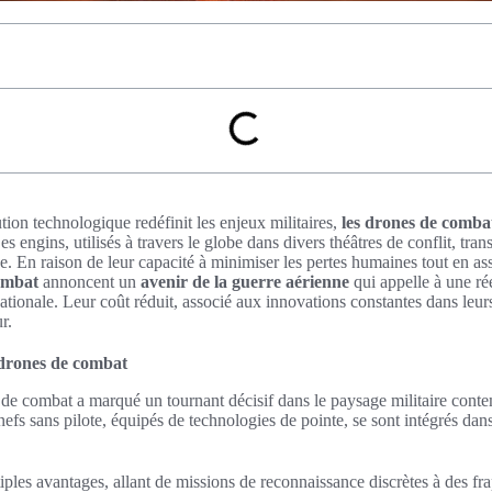
on technologique redéfinit les enjeux militaires,
les drones de comba
s engins, utilisés à travers le globe dans divers théâtres de conflit, tra
ne. En raison de leur capacité à minimiser les pertes humaines tout en as
ombat
annoncent un
avenir de la guerre aérienne
qui appelle à une ré
nationale. Leur coût réduit, associé aux innovations constantes dans le
r.
 drones de combat
 de combat a marqué un tournant décisif dans le paysage militaire cont
fs sans pilote, équipés de technologies de pointe, se sont intégrés dans
iples avantages, allant de missions de reconnaissance discrètes à des fra