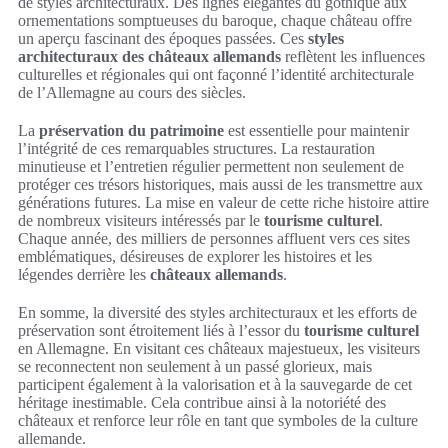
de styles architecturaux. Des lignes élégantes du gothique aux
ornementations somptueuses du baroque, chaque château offre
un aperçu fascinant des époques passées. Ces
styles
architecturaux des châteaux allemands
reflètent les influences
culturelles et régionales qui ont façonné l’identité architecturale
de l’Allemagne au cours des siècles.
La
préservation du patrimoine
est essentielle pour maintenir
l’intégrité de ces remarquables structures. La restauration
minutieuse et l’entretien régulier permettent non seulement de
protéger ces trésors historiques, mais aussi de les transmettre aux
générations futures. La mise en valeur de cette riche histoire attire
de nombreux visiteurs intéressés par le
tourisme culturel
.
Chaque année, des milliers de personnes affluent vers ces sites
emblématiques, désireuses de explorer les histoires et les
légendes derrière les
châteaux allemands
.
En somme, la diversité des styles architecturaux et les efforts de
préservation sont étroitement liés à l’essor du
tourisme culturel
en Allemagne. En visitant ces châteaux majestueux, les visiteurs
se reconnectent non seulement à un passé glorieux, mais
participent également à la valorisation et à la sauvegarde de cet
héritage inestimable. Cela contribue ainsi à la notoriété des
châteaux et renforce leur rôle en tant que symboles de la culture
allemande.