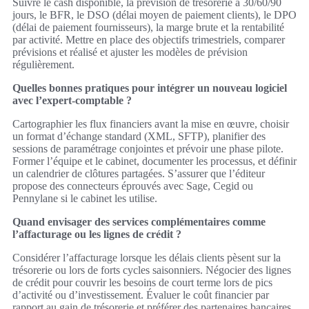
Suivre le cash disponible, la prévision de trésorerie à 30/60/90
jours, le BFR, le DSO (délai moyen de paiement clients), le DPO
(délai de paiement fournisseurs), la marge brute et la rentabilité
par activité. Mettre en place des objectifs trimestriels, comparer
prévisions et réalisé et ajuster les modèles de prévision
régulièrement.
Quelles bonnes pratiques pour intégrer un nouveau logiciel
avec l’expert-comptable ?
Cartographier les flux financiers avant la mise en œuvre, choisir
un format d’échange standard (XML, SFTP), planifier des
sessions de paramétrage conjointes et prévoir une phase pilote.
Former l’équipe et le cabinet, documenter les processus, et définir
un calendrier de clôtures partagées. S’assurer que l’éditeur
propose des connecteurs éprouvés avec Sage, Cegid ou
Pennylane si le cabinet les utilise.
Quand envisager des services complémentaires comme
l’affacturage ou les lignes de crédit ?
Considérer l’affacturage lorsque les délais clients pèsent sur la
trésorerie ou lors de forts cycles saisonniers. Négocier des lignes
de crédit pour couvrir les besoins de court terme lors de pics
d’activité ou d’investissement. Évaluer le coût financier par
rapport au gain de trésorerie et préférer des partenaires bancaires