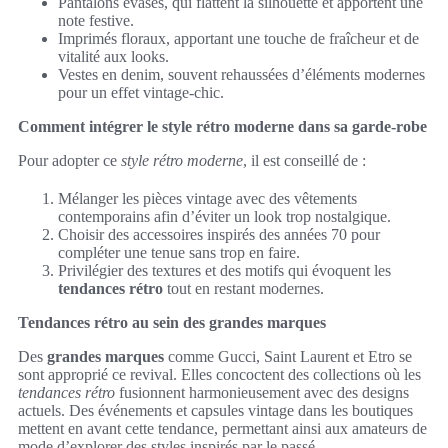
Pantalons évasés, qui flattent la silhouette et apportent une
note festive.
Imprimés floraux, apportant une touche de fraîcheur et de
vitalité aux looks.
Vestes en denim, souvent rehaussées d’éléments modernes
pour un effet vintage-chic.
Comment intégrer le style rétro moderne dans sa garde-robe
Pour adopter ce
style rétro moderne
, il est conseillé de :
Mélanger les pièces vintage avec des vêtements
contemporains afin d’éviter un look trop nostalgique.
Choisir des accessoires inspirés des années 70 pour
compléter une tenue sans trop en faire.
Privilégier des textures et des motifs qui évoquent les
tendances rétro
tout en restant modernes.
Tendances rétro au sein des grandes marques
Des
grandes marques
comme Gucci, Saint Laurent et Etro se
sont approprié ce revival. Elles concoctent des collections où les
tendances rétro
fusionnent harmonieusement avec des designs
actuels. Des événements et capsules vintage dans les boutiques
mettent en avant cette tendance, permettant ainsi aux amateurs de
mode d’explorer des styles inspirés par le passé.