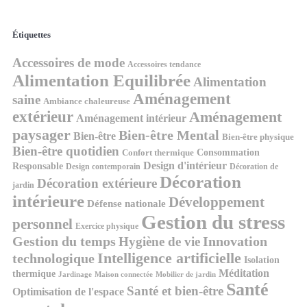
Étiquettes
Accessoires de mode
Accessoires tendance
Alimentation Equilibrée
Alimentation
Aménagement
saine
Ambiance chaleureuse
extérieur
Aménagement
Aménagement intérieur
paysager
Bien-être Mental
Bien-être
Bien-être physique
Bien-être quotidien
Consommation
Confort thermique
Design d'intérieur
Responsable
Design contemporain
Décoration de
Décoration
Décoration extérieure
jardin
intérieure
Développement
Défense nationale
Gestion du stress
personnel
Exercice physique
Gestion du temps
Innovation
Hygiène de vie
Intelligence artificielle
technologique
Isolation
Méditation
thermique
Jardinage
Maison connectée
Mobilier de jardin
Santé
Santé et bien-être
Optimisation de l'espace