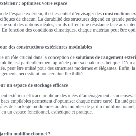
xtérieur : optimisez votre espace
n de l’espace extérieur, il est essentiel d’envisager des
constructions e
ifiques de chacun. La durabilité des structures dépend en grande partie
résine sont des options idéales, car ils offrent une résistance face aux int
s. En fonction des conditions climatiques, chaque matériau peut être opti
our des constructions extérieures modulables
ue un rôle crucial dans la conception de
solutions de rangement extér
humidité, est particulièrement apprécié pour sa chaleur esthétique. D’un au
ée, peut être utilisé pour des structures modernes et élégantes. Enfin, la r
gements nécessitant une certaine flexibilité.
r un espace de stockage efficace
ent extérieur efficace implique des idées d’aménagement astucieuses. D
bacs empilables permettent d’optimiser chaque mètre carré. En intégran
îtes de stockage modulaires ou des mobilier de jardin multifonctionnel,
en un espace fonctionnel, esthétique et pratique.
jardin multifonctionnel ?