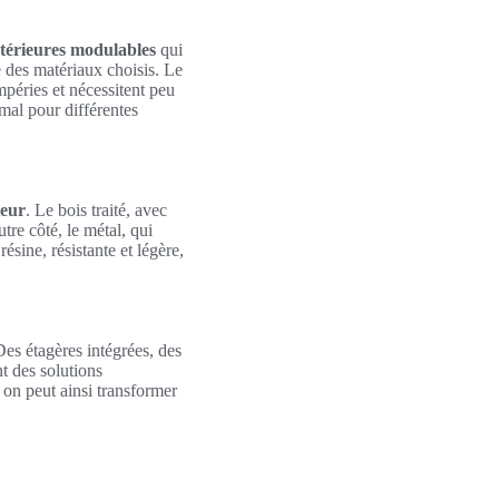
xtérieures modulables
qui
 des matériaux choisis. Le
empéries et nécessitent peu
mal pour différentes
ieur
. Le bois traité, avec
tre côté, le métal, qui
ésine, résistante et légère,
es étagères intégrées, des
t des solutions
 on peut ainsi transformer