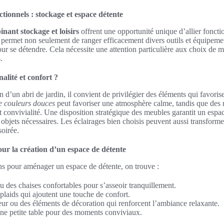
ctionnels : stockage et espace détente
nant stockage et loisirs
offrent une opportunité unique d’allier fonctio
 permet non seulement de ranger efficacement divers outils et équipeme
our se détendre. Cela nécessite une attention particulière aux choix de mo
.
alité et confort ?
on d’un abri de jardin, il convient de privilégier des éléments qui favor
e couleurs douces
peut favoriser une atmosphère calme, tandis que des m
et convivialité. Une disposition stratégique des meubles garantit un espa
 objets nécessaires. Les éclairages bien choisis peuvent aussi transformer
oirée.
our la création d’un espace de détente
ns pour aménager un espace de détente, on trouve :
 des chaises confortables pour s’asseoir tranquillement.
plaids qui ajoutent une touche de confort.
eur ou des éléments de décoration qui renforcent l’ambiance relaxante.
ne petite table pour des moments conviviaux.