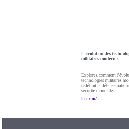
L’évolution des technolo
militaires modernes
Explorez comment l’évolu
technologies militaires m
redéfinit la défense nationa
sécurité mondiale.
Leer más »