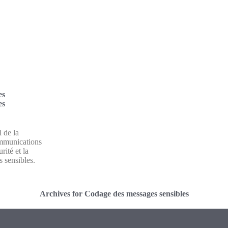
es
es
l de la
ommunications
rité et la
s sensibles.
Archives for Codage des messages sensibles