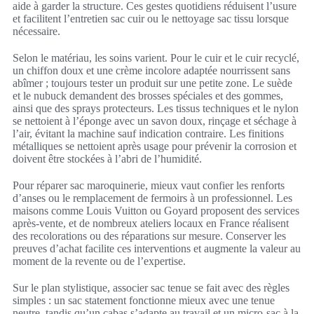
aide à garder la structure. Ces gestes quotidiens réduisent l’usure
et facilitent l’entretien sac cuir ou le nettoyage sac tissu lorsque
nécessaire.
Selon le matériau, les soins varient. Pour le cuir et le cuir recyclé,
un chiffon doux et une crème incolore adaptée nourrissent sans
abîmer ; toujours tester un produit sur une petite zone. Le suède
et le nubuck demandent des brosses spéciales et des gommes,
ainsi que des sprays protecteurs. Les tissus techniques et le nylon
se nettoient à l’éponge avec un savon doux, rinçage et séchage à
l’air, évitant la machine sauf indication contraire. Les finitions
métalliques se nettoient après usage pour prévenir la corrosion et
doivent être stockées à l’abri de l’humidité.
Pour réparer sac maroquinerie, mieux vaut confier les renforts
d’anses ou le remplacement de fermoirs à un professionnel. Les
maisons comme Louis Vuitton ou Goyard proposent des services
après-vente, et de nombreux ateliers locaux en France réalisent
des recolorations ou des réparations sur mesure. Conserver les
preuves d’achat facilite ces interventions et augmente la valeur au
moment de la revente ou de l’expertise.
Sur le plan stylistique, associer sac tenue se fait avec des règles
simples : un sac statement fonctionne mieux avec une tenue
neutre, tandis qu’un cabas s’adapte au travail et un micro-sac à la