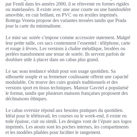
par Fendi dans les années 2000, il se réinvente en formes rigides
ou matelassées. Il existe avec une anse courte ou une bandoulière
amovible, en cuir brillant, en PVC ou en textiles imprimés.
Bottega Veneta propose des variantes tressées tandis que Prada
joue la carte du minimalisme.
Le mini sac soirée s’impose comme accessoire statement. Malgré
leur petite taille, ces sacs contiennent l’essentiel : téléphone, carte
et rouge à lèvres. Les versions à chaîne métallique, brodées ou
perlées transforment une tenue de soirée. Ils servent parfois de
doublure utile à placer dans un cabas plus grand.
Le sac seau tendance séduit pour son usage quotidien. Sa
silhouette souple et sa fermeture coulissante offrent une capacité
modulable. On trouve des cuirs grainés traditionnels et des
versions sport en tissus techniques. Mansur Gavriel a popularisé
le format, tandis que plusieurs maisons françaises proposent des
déclinaisons éthiques.
Le cabas oversize répond aux besoins pratiques du quotidien.
Idéal pour le télétravail, les courses ou le week-end, il existe en
toile épaisse, cuir ou simili. Les designs vont de l’épure aux logos
imprimés. Les atouts sont les poches internes, les compartiments
et les modèles pliables pour faciliter le rangement.