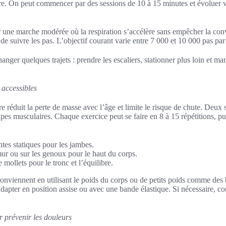
re. On peut commencer par des sessions de 10 à 15 minutes et évoluer v
ier une marche modérée où la respiration s’accélère sans empêcher la c
e suivre les pas. L’objectif courant varie entre 7 000 et 10 000 pas par
anger quelques trajets : prendre les escaliers, stationner plus loin et mar
 accessibles
 réduit la perte de masse avec l’âge et limite le risque de chute. Deux
upes musculaires. Chaque exercice peut se faire en 8 à 15 répétitions, p
ntes statiques pour les jambes.
r ou sur les genoux pour le haut du corps.
 mollets pour le tronc et l’équilibre.
onviennent en utilisant le poids du corps ou de petits poids comme des 
apter en position assise ou avec une bande élastique. Si nécessaire, co
r prévenir les douleurs