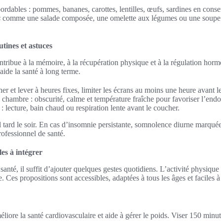
rdables : pommes, bananes, carottes, lentilles, œufs, sardines en conser
s
comme une salade composée, une omelette aux légumes ou une soupe
tines et astuces
tribue à la mémoire, à la récupération physique et à la régulation horm
 aide la santé à long terme.
cher et lever à heures fixes, limiter les écrans au moins une heure avant l
hambre : obscurité, calme et température fraîche pour favoriser l’end
 : lecture, bain chaud ou respiration lente avant le coucher.
ool tard le soir. En cas d’insomnie persistante, somnolence diurne marqu
rofessionnel de santé.
es à intégrer
nté, il suffit d’ajouter quelques gestes quotidiens. L’activité physique 
 Ces propositions sont accessibles, adaptées à tous les âges et faciles à 
iore la santé cardiovasculaire et aide à gérer le poids. Viser 150 minu