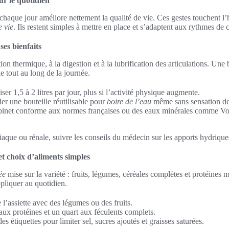
our le quotidien
chaque jour améliore nettement la qualité de vie. Ces gestes touchent l’h
e vie
. Ils restent simples à mettre en place et s’adaptent aux rythmes de
ses bienfaits
tion thermique, à la digestion et à la lubrification des articulations. Un
ie tout au long de la journée.
iser 1,5 à 2 litres par jour, plus si l’activité physique augmente.
er une bouteille réutilisable pour
boire de l’eau
même sans sensation de 
obinet conforme aux normes françaises ou des eaux minérales comme Vo
iaque ou rénale, suivre les conseils du médecin sur les apports hydrique
et choix d’aliments simples
ée
mise sur la variété : fruits, légumes, céréales complètes et protéines 
appliquer au quotidien.
 l’assiette avec des légumes ou des fruits.
aux protéines et un quart aux féculents complets.
des étiquettes pour limiter sel, sucres ajoutés et graisses saturées.