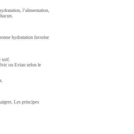
ydratation, l’alimentation,
 chacun.
e bonne hydratation favorise
soif.
lvic ou Evian selon le
s.
maigres. Les principes