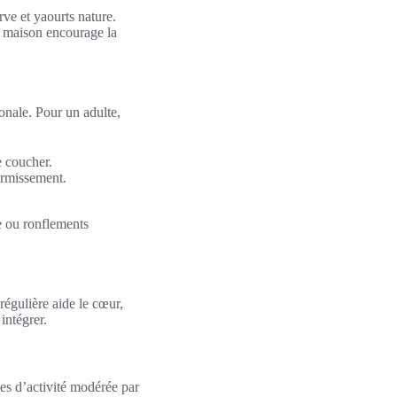
ve et yaourts nature.
 maison encourage la
onale. Pour un adulte,
e coucher.
ormissement.
ée ou ronflements
régulière aide le cœur,
intégrer.
tes d’activité modérée par