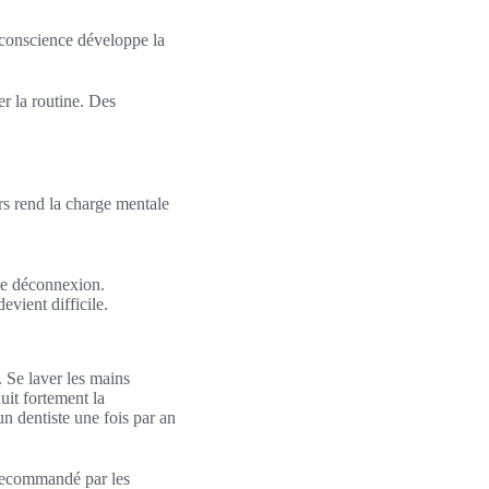
 conscience développe la
er la routine. Des
iers rend la charge mentale
 de déconnexion.
evient difficile.
. Se laver les mains
uit fortement la
un dentiste une fois par an
n recommandé par les