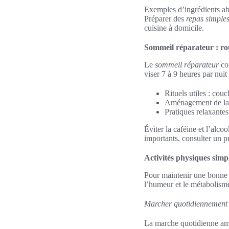
Exemples d’ingrédients abo
Préparer des
repas simple
cuisine à domicile.
Sommeil réparateur : rou
Le
sommeil réparateur
con
viser 7 à 9 heures par nuit
Rituels utiles : cou
Aménagement de la c
Pratiques relaxantes
Éviter la caféine et l’alc
importants, consulter un p
Activités physiques simpl
Pour maintenir une bonne sa
l’humeur et le métabolisme.
Marcher quotidiennement
La marche quotidienne amél