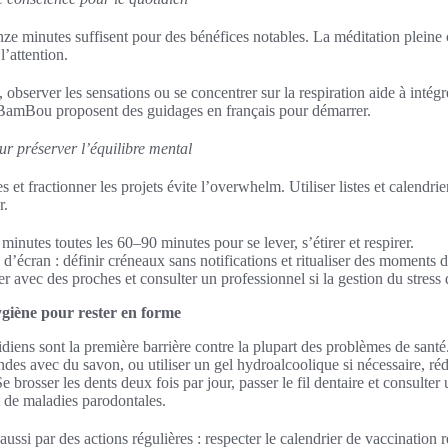
ze minutes suffisent pour des bénéfices notables. La méditation pleine
l’attention.
 observer les sensations ou se concentrer sur la respiration aide à intégr
BamBou proposent des guidages en français pour démarrer.
ur préserver l’équilibre mental
es et fractionner les projets évite l’overwhelm. Utiliser listes et calendr
r.
minutes toutes les 60–90 minutes pour se lever, s’étirer et respirer.
d’écran : définir créneaux sans notifications et ritualiser des moments
er avec des proches et consulter un professionnel si la gestion du stress d
ygiène pour rester en forme
diens sont la première barrière contre la plupart des problèmes de santé
es avec du savon, ou utiliser un gel hydroalcoolique si nécessaire, réd
 brosser les dents deux fois par jour, passer le fil dentaire et consulter 
et de maladies parodontales.
aussi par des actions régulières : respecter le calendrier de vaccinatio