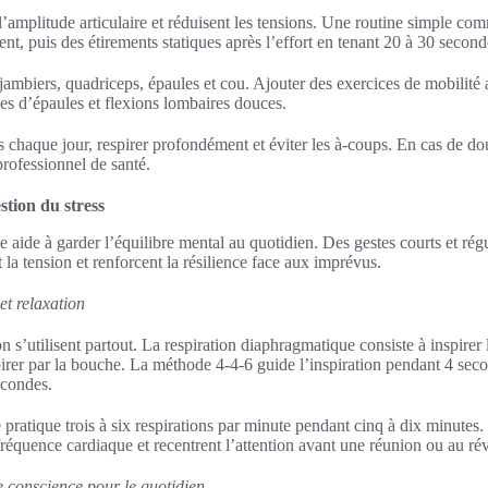
l’amplitude articulaire et réduisent les tensions. Une routine simple co
, puis des étirements statiques après l’effort en tenant 20 à 30 second
-jambiers, quadriceps, épaules et cou. Ajouter des exercices de mobilité
les d’épaules et flexions lombaires douces.
 chaque jour, respirer profondément et éviter les à-coups. En cas de dou
professionnel de santé.
stion du stress
 aide à garder l’équilibre mental au quotidien. Des gestes courts et régu
la tension et renforcent la résilience face aux imprévus.
et relaxation
n s’utilisent partout. La respiration diaphragmatique consiste à inspirer
pirer par la bouche. La méthode 4-4-6 guide l’inspiration pendant 4 seco
econdes.
pratique trois à six respirations par minute pendant cinq à dix minutes.
 fréquence cardiaque et recentrent l’attention avant une réunion ou au rév
e conscience pour le quotidien