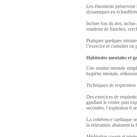
Les étirements préservent 
dynamiques en échauffement
Inclure bas du dos, ischio
rotations de hanches, cerc
Pratiquer quelques minutes
l’exercice et consulter un 
Habitudes mentales et ge
Une routine mentale simple
hygiène mentale, réduisent 
Techniques de respiration 
Des exercices de respiratio
gonflant le ventre puis ex
secondes, l’expiration 6 s
La cohérence cardiaque se 
la relaxation, abaissent la
Méditation courte et plein