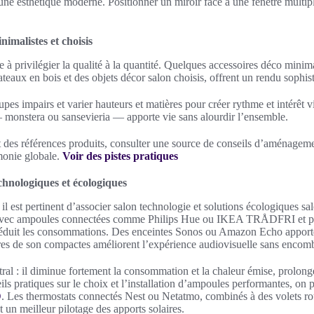
 une esthétique moderne. Positionner un miroir face à une fenêtre multipl
nimalistes et choisis
te à privilégier la qualité à la quantité. Quelques accessoires déco mini
teaux en bois et des objets décor salon choisis, offrent un rendu sophis
pes impairs et varier hauteurs et matières pour créer rythme et intérêt vi
— monstera ou sansevieria — apporte vie sans alourdir l’ensemble.
t des références produits, consulter une source de conseils d’aménageme
monie globale.
Voir des pistes pratiques
chnologiques et écologiques
il est pertinent d’associer salon technologie et solutions écologiques sa
avec ampoules connectées comme Philips Hue ou IKEA TRÅDFRI et pris
t réduit les consommations. Des enceintes Sonos ou Amazon Echo apport
rres de son compactes améliorent l’expérience audiovisuelle sans encomb
ral : il diminue fortement la consommation et la chaleur émise, prolong
ils pratiques sur le choix et l’installation d’ampoules performantes, on 
D
. Les thermostats connectés Nest ou Netatmo, combinés à des volets rou
 un meilleur pilotage des apports solaires.