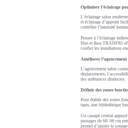
Optimiser l’éclairage p
L’éclairage salon moderne 
et éclairage d’appoint fac
contrôler l’intensité lumin
Penser à l’éclairage indir
Hue et Ikea TRÅDFRI offr
confier les installations en
Améliorer l’agencement 
L’agencement salon commenc
déplacements, l’accessibili
des ambiances distinctes.
Définir des zones fonctio
Pour établir des zones fon
tapis, une bibliothèque ba
Un canapé central appuyé c
passages de 60–90 cm entre
permet d’ajuster le zonage