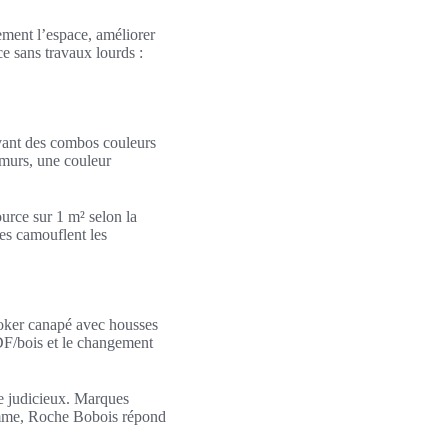
ement l’espace, améliorer
ce sans travaux lourds :
avant des combos couleurs
 murs, une couleur
urce sur 1 m² selon la
tes camouflent les
looker canapé avec housses
DF/bois et le changement
e judicieux. Marques
amme, Roche Bobois répond