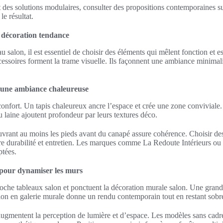
t des solutions modulaires, consulter des propositions contemporaines s
le résultat.
e décoration tendance
 salon, il est essentiel de choisir des éléments qui mêlent fonction et es
ccessoires forment la trame visuelle. Ils façonnent une ambiance minimali
r une ambiance chaleureuse
e confort. Un tapis chaleureux ancre l’espace et crée une zone conviviale
ou laine ajoutent profondeur par leurs textures déco.
uvrant au moins les pieds avant du canapé assure cohérence. Choisir des 
re durabilité et entretien. Les marques comme La Redoute Intérieurs 
ptées.
 pour dynamiser les murs
oche tableaux salon et ponctuent la décoration murale salon. Une grand
ion en galerie murale donne un rendu contemporain tout en restant sobr
augmentent la perception de lumière et d’espace. Les modèles sans cadr