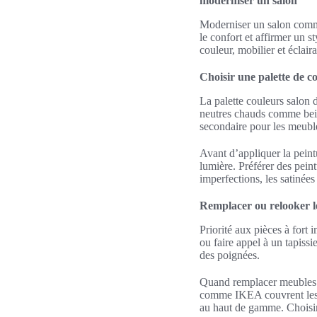
moderniser un salon
Moderniser un salon commen
le confort et affirmer un s
couleur, mobilier et éclair
Choisir une palette de 
La palette couleurs salon 
neutres chauds comme beige
secondaire pour les meuble
Avant d’appliquer la pein
lumière. Préférer des pein
imperfections, les satinées 
Remplacer ou relooker l
Priorité aux pièces à fort
ou faire appel à un tapis
des poignées.
Quand remplacer meubles s
comme IKEA couvrent les 
au haut de gamme. Choisir 