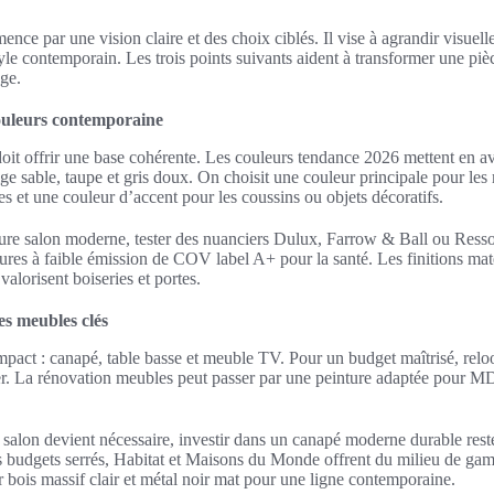
ce par une vision claire et des choix ciblés. Il vise à agrandir visuell
tyle contemporain. Les trois points suivants aident à transformer une piè
age.
couleurs contemporaine
doit offrir une base cohérente. Les couleurs tendance 2026 mettent en 
 sable, taupe et gris doux. On choisit une couleur principale pour les
s et une couleur d’accent pour les coussins ou objets décoratifs.
ture salon moderne, tester des nuanciers Dulux, Farrow & Ball ou Resso
tures à faible émission de COV label A+ pour la santé. Les finitions ma
valorisent boiseries et portes.
es meubles clés
 impact : canapé, table basse et meuble TV. Pour un budget maîtrisé, re
sier. La rénovation meubles peut passer par une peinture adaptée pour M
alon devient nécessaire, investir dans un canapé moderne durable rest
budgets serrés, Habitat et Maisons du Monde offrent du milieu de g
bois massif clair et métal noir mat pour une ligne contemporaine.