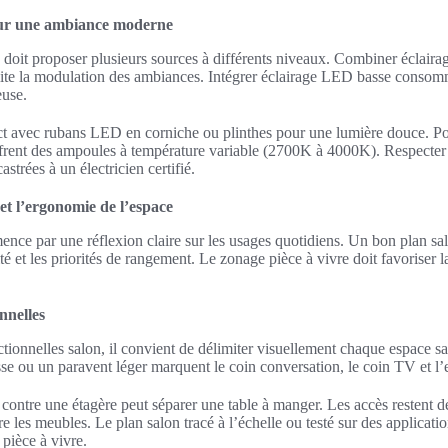
our une ambiance moderne
doit proposer plusieurs sources à différents niveaux. Combiner éclaira
ilite la modulation des ambiances. Intégrer éclairage LED basse consom
euse.
ect avec rubans LED en corniche ou plinthes pour une lumière douce. Po
ent des ampoules à température variable (2700K à 4000K). Respecter
castrées à un électricien certifié.
et l’ergonomie de l’espace
e par une réflexion claire sur les usages quotidiens. Un bon plan salo
té et les priorités de rangement. Le zonage pièce à vivre doit favoriser la
nnelles
ctionnelles salon, il convient de délimiter visuellement chaque espace s
sse ou un paravent léger marquent le coin conversation, le coin TV et l’
ontre une étagère peut séparer une table à manger. Les accès restent dé
 les meubles. Le plan salon tracé à l’échelle ou testé sur des applica
 pièce à vivre.