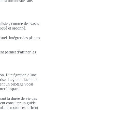
ie la luminosité sans
malistes, comme des vases
tiqué et ordonné.
suel. Intégrer des plantes
nt permet d’affiner les
lon. L’intégration d’une
es Legrand, facilite le
ent un pilotage vocal
rer l’espace.
eant la durée de vie des
peut consulter un guide
lants motorisés, offrent