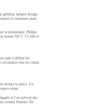
ge général, lampes design
mation et variateurs pour
ur la domotique, Philips
 la norme NF C 15-100 et
n aide à définir les
 circulation tout en créant
ans fermer la pièce. Un
espace repas.
gagés si l’on prévoit des
tions comme Planner 5D