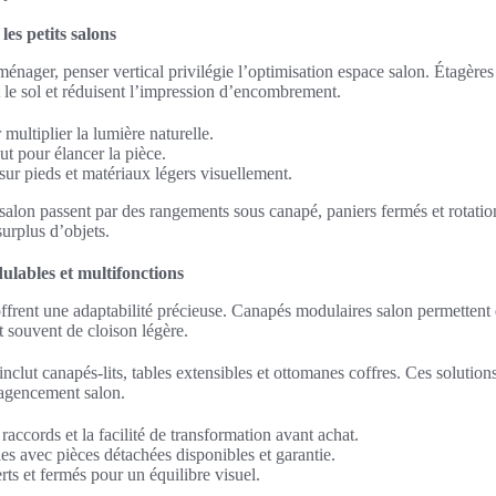
es petits salons
aménager, penser vertical privilégie l’optimisation espace salon. Étagère
nt le sol et réduisent l’impression d’encombrement.
 multiplier la lumière naturelle.
ut pour élancer la pièce.
sur pieds et matériaux légers visuellement.
salon passent par des rangements sous canapé, paniers fermés et rotatio
surplus d’objets.
lables et multifonctions
frent une adaptabilité précieuse. Canapés modulaires salon permettent 
t souvent de cloison légère.
nclut canapés-lits, tables extensibles et ottomanes coffres. Ces solutio
’agencement salon.
 raccords et la facilité de transformation avant achat.
es avec pièces détachées disponibles et garantie.
ts et fermés pour un équilibre visuel.