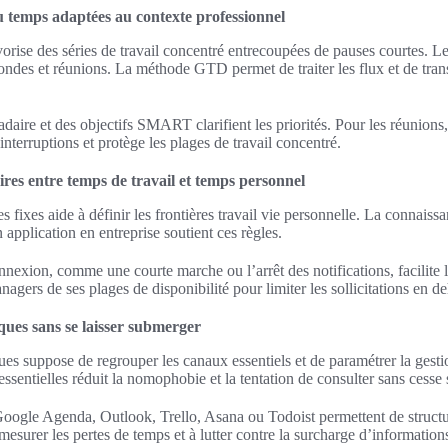
u temps adaptées au contexte professionnel
ise des séries de travail concentré entrecoupées de pauses courtes. Le
ndes et réunions. La méthode GTD permet de traiter les flux et de tran
aire et des objectifs SMART clarifient les priorités. Pour les réunions, 
 interruptions et protège les plages de travail concentré.
aires entre temps de travail et temps personnel
s fixes aide à définir les frontières travail vie personnelle. La connaissa
application en entreprise soutient ces règles.
nexion, comme une courte marche ou l’arrêt des notifications, facilite la t
agers de ses plages de disponibilité pour limiter les sollicitations en d
iques sans se laisser submerger
ues suppose de regrouper les canaux essentiels et de paramétrer la gestio
 essentielles réduit la nomophobie et la tentation de consulter sans cess
ogle Agenda, Outlook, Trello, Asana ou Todoist permettent de structur
mesurer les pertes de temps et à lutter contre la surcharge d’information