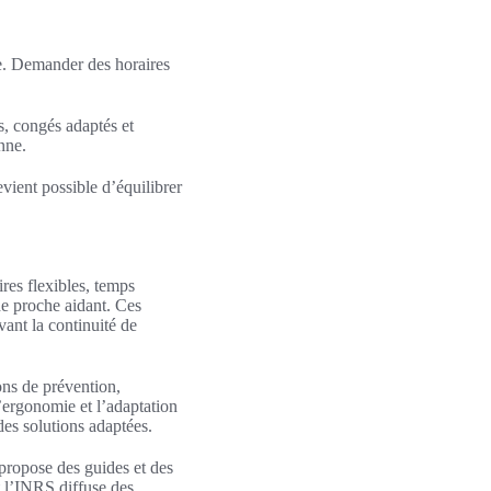
nce. Demander des horaires
s, congés adaptés et
nne.
evient possible d’équilibrer
res flexibles, temps
 de proche aidant. Ces
vant la continuité de
ions de prévention,
’ergonomie et l’adaptation
 des solutions adaptées.
 propose des guides et des
t l’INRS diffuse des