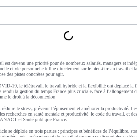
vail est devenu une priorité pour de nombreux salariés, managers et ind
elle et vie personnelle influe directement sur le bien-être au travail et la
se des pistes concrètes pour agir.
-19, le télétravail, le travail hybride et la flexibilité ont déplacé la f
rendu la gestion du temps France plus cruciale, face à l’allongement de
mme le droit à la déconnexion.
: réduire le stress, prévenir l’épuisement et améliorer la productivité. 
des recherches en santé mentale et productivité, le code du travail, et d
NACT et Santé publique France.
ticle se déploie en trois parties : principes et bénéfices de l’équilibre, st
 priorités, puis aménagement du travail et ressources disponibles en Fra