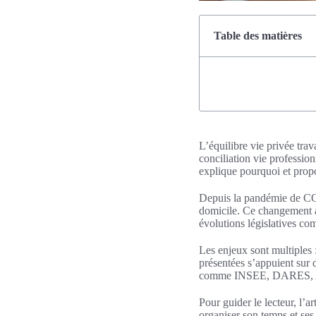
Table des matières
L’équilibre vie privée tra
conciliation vie professionn
explique pourquoi et propo
Depuis la pandémie de COVID
domicile. Ce changement a 
évolutions législatives co
Les enjeux sont multiples 
présentées s’appuient sur 
comme INSEE, DARES, A
Pour guider le lecteur, l’ar
organiser son temps et ses