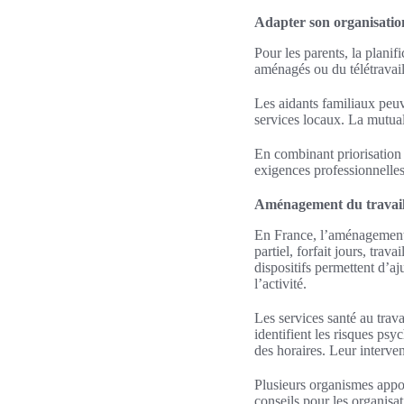
Adapter son organisation 
Pour les parents, la plani
aménagés ou du télétravail p
Les aidants familiaux peuv
services locaux. La mutuali
En combinant priorisation t
exigences professionnelles
Aménagement du travail 
En France, l’aménagement t
partiel, forfait jours, tra
dispositifs permettent d’aj
l’activité.
Les services santé au trava
identifient les risques ps
des horaires. Leur intervent
Plusieurs organismes appor
conseils pour les organisa