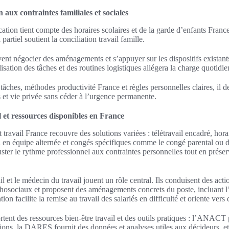
aux contraintes familiales et sociales
fication tient compte des horaires scolaires et de la garde d’enfants Fra
artiel soutient la conciliation travail famille.
ent négocier des aménagements et s’appuyer sur les dispositifs existant
sation des tâches et des routines logistiques allégera la charge quotidie
âches, méthodes productivité France et règles personnelles claires, il d
 et vie privée sans céder à l’urgence permanente.
et ressources disponibles en France
ravail France recouvre des solutions variées : télétravail encadré, horai
vail en équipe alternée et congés spécifiques comme le congé parental ou
uster le rythme professionnel aux contraintes personnelles tout en préser
il et le médecin du travail jouent un rôle central. Ils conduisent des act
ychosociaux et proposent des aménagements concrets du poste, incluant l
ion facilite la remise au travail des salariés en difficulté et oriente vers
tent des ressources bien-être travail et des outils pratiques : l’ANACT
tions, la DARES fournit des données et analyses utiles aux décideurs, e