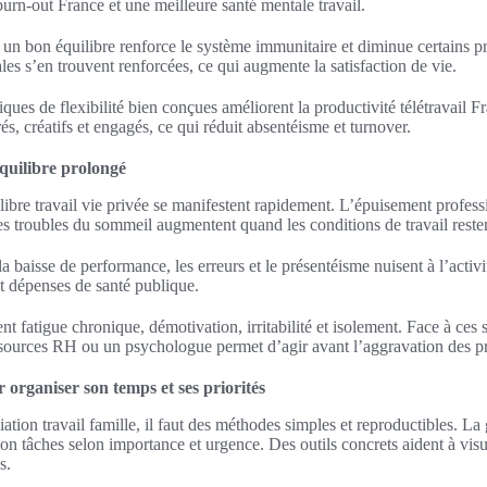
burn-out France et une meilleure santé mentale travail.
 un bon équilibre renforce le système immunitaire et diminue certains p
iales s’en trouvent renforcées, ce qui augmente la satisfaction de vie.
tiques de flexibilité bien conçues améliorent la productivité télétravail 
és, créatifs et engagés, ce qui réduit absentéisme et turnover.
quilibre prolongé
bre travail vie privée se manifestent rapidement. L’épuisement professi
es troubles du sommeil augmentent quand les conditions de travail reste
la baisse de performance, les erreurs et le présentéisme nuisent à l’activi
t dépenses de santé publique.
nt fatigue chronique, démotivation, irritabilité et isolement. Face à ces s
essources RH ou un psychologue permet d’agir avant l’aggravation des p
 organiser son temps et ses priorités
ation travail famille, il faut des méthodes simples et reproductibles. La
n tâches selon importance et urgence. Des outils concrets aident à visua
s.