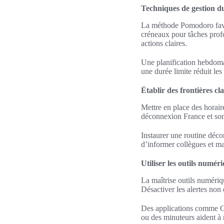
Techniques de gestion d
La méthode Pomodoro favor
créneaux pour tâches profo
actions claires.
Une planification hebdomad
une durée limite réduit les
Établir des frontières cl
Mettre en place des horaire
déconnexion France et son 
Instaurer une routine décon
d’informer collègues et man
Utiliser les outils numér
La maîtrise outils numériq
Désactiver les alertes non
Des applications comme Go
ou des minuteurs aident à 